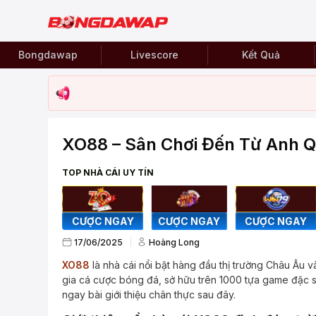
Bongdawap
Livescore
Kết Quả
XO88 – Sân Chơi Đến Từ Anh 
TOP NHÀ CÁI UY TÍN
ỢC NGAY
CƯỢC NGAY
CƯỢC NGAY
CƯỢC NGAY
17/06/2025
Hoàng Long
XO88
là nhà cái nổi bật hàng đầu thị trường Châu Âu và
gia cá cược bóng đá, sở hữu trên 1000 tựa game đặc s
ngay bài giới thiệu chân thực sau đây.