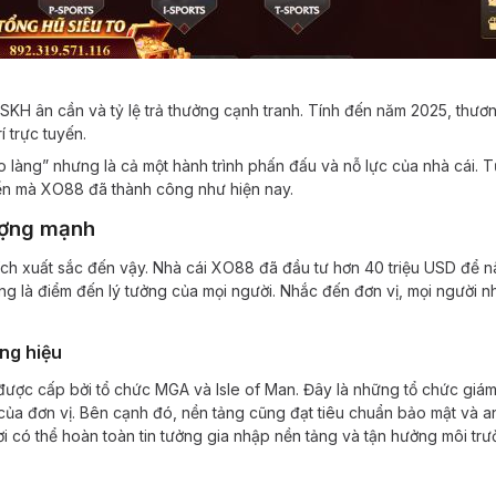
SKH ân cần và tỷ lệ trả thưởng cạnh tranh. Tính đến năm 2025, thươ
í trực tuyến.
 làng” nhưng là cả một hành trình phấn đấu và nỗ lực của nhà cái. 
riển mà XO88 đã thành công như hiện nay.
tượng mạnh
ích xuất sắc đến vậy. Nhà cái XO88 đã đầu tư hơn 40 triệu USD để 
áng là điểm đến lý tưởng của mọi người. Nhắc đến đơn vị, mọi người 
ng hiệu
ợc cấp bởi tổ chức MGA và Isle of Man. Đây là những tổ chức giám
ủa đơn vị. Bên cạnh đó, nền tảng cũng đạt tiêu chuẩn bảo mật và a
ơi có thể hoàn toàn tin tưởng gia nhập nền tảng và tận hưởng môi tr