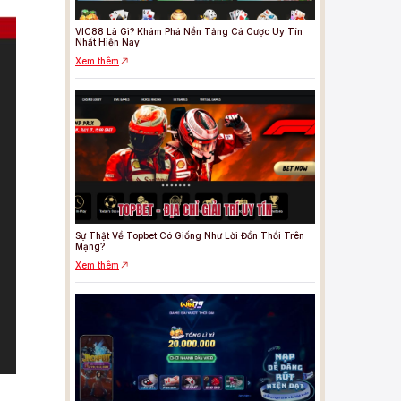
VIC88 Là Gì? Khám Phá Nền Tảng Cá Cược Uy Tín
Nhất Hiện Nay
Xem thêm
Sự Thật Về Topbet Có Giống Như Lời Đồn Thổi Trên
Mạng?
Xem thêm