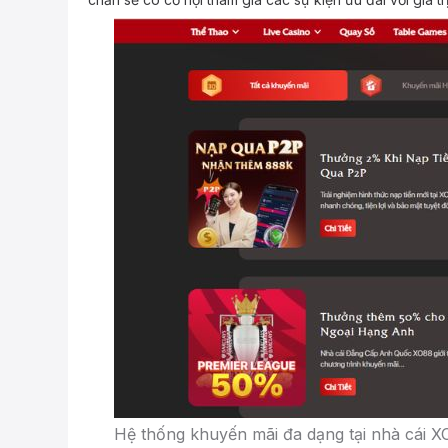
Hệ thống khuyến mãi đa dạng tại nhà cái 