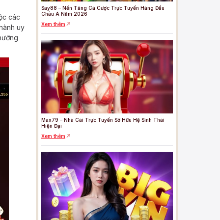
Say88 – Nền Tảng Cá Cược Trực Tuyến Hàng Đầu
Châu Á Năm 2026
ộc các
Xem thêm
 hành uy
thưởng
Max79 – Nhà Cái Trực Tuyến Sở Hữu Hệ Sinh Thái
Hiện Đại
Xem thêm