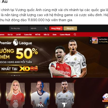
i Âu
chính tại Vương quốc Anh cùng một vài chi nhánh tại các quốc gia l
 là nền tảng chất lượng cao với hệ thống game cá cược siêu đỉnh. Hiệ
thu hút đông đảo 11.890.000 hội viên tham gia.