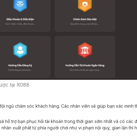
ược tại XO88
ới đội ngũ chăm sóc khách hàng. Các nhân viên sẽ giúp bạn xác minh 
 sẽ hỗ trợ bạn phục hồi tài khoản trong thời gian sớm nhất và có các 
nhân xuất phát từ phía người chơi như vi phạm nội quy, gian lận thì h