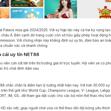
tal Palace mùa giải 2024/2025. Với sự hợp tác này cả hai kỳ vọng tạo
mộ châu Á. Bên cạnh đó trang cược còn sở hữu giấy phép hoạt động 
mmission. Với chứng nhận này khẳng định sự uy tín, đảm bảo an toà
 ra chuẩn xác và nhanh chóng.
 cái uy tín NET88
 cơn sốt lớn trên thị trường giải trí trực tuyến. Hội viên sẽ có ph
c trò chơi đình đám sau:
8 chắc chắn là điểm hẹn lý tưởng nhất hiện nay. Với hơn 30.000 sự k
ỏ trên thế giới như World Cup, Champions League, V- League, Laliga.
SPORT, IM, GS…để tham gia đặt cược cho các bộ môn thể thao như bón
l HD sắc nét, giúp người chơi vừa có thể theo dõi đội bóng yêu thích