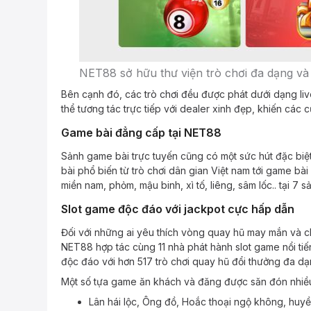
NET88 sở hữu thư viện trò chơi đa dạng và
Bên cạnh đó, các trò chơi đều được phát dưới dạng live
thể tương tác trực tiếp với dealer xinh đẹp, khiến các
Game bài đẳng cấp tại NET88
Sảnh game bài trực tuyến cũng có một sức hút đặc biệ
bài phổ biến từ trò chơi dân gian Việt nam tới game bài
miền nam, phỏm, mậu binh, xì tố, liêng, sâm lốc.. tại 7
Slot game độc đáo với jackpot cực hấp dẫn
Đối với những ai yêu thích vòng quay hũ may mắn và c
NET88 hợp tác cùng 11 nhà phát hành slot game nổi ti
độc đáo với hơn 517 trò chơi quay hũ đổi thưởng đa dạn
Một số tựa game ăn khách và đăng được săn đón nhiều n
Lân hái lộc, Ông đồ, Hoắc thoại ngộ không, huyền