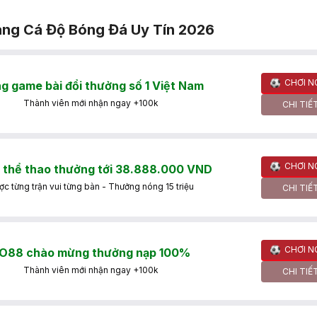
rang Cá Độ Bóng Đá Uy Tín 2026
CHƠI N
g game bài đổi thưởng số 1 Việt Nam
Thành viên mới nhận ngay +100k
CHI TIẾ
CHƠI N
 thể thao thưởng tới 38.888.000 VND
ợc từng trận vui từng bàn - Thưởng nóng 15 triệu
CHI TIẾ
CHƠI N
O88 chào mừng thưởng nạp 100%
Thành viên mới nhận ngay +100k
CHI TIẾ