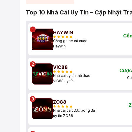
Top 10 Nhà Cái Uy Tín – Cập Nhật T
HAYWIN
Cổn
Cổng game cá cược
Haywin
VIC88
Cược
Nhà cái uy tín thể thao
Cư
VIC88 uy tín
ZO88
Z
Nhà cái cá cược bóng đá
uy tín ZO88