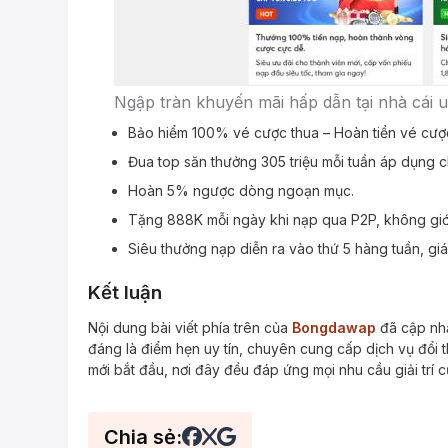
Ngập tràn khuyến mãi hấp dẫn tại nhà cái u
Bảo hiểm 100% vé cược thua – Hoàn tiền vé cược 
Đua top săn thưởng 305 triệu mỗi tuần áp dụng ch
Hoàn 5% ngược dòng ngoạn mục.
Tặng 888K mỗi ngày khi nạp qua P2P, không giớ
Siêu thưởng nạp diễn ra vào thứ 5 hàng tuần, giá t
Kết luận
Nội dung bài viết phía trên của
Bongdawap
đã cập nhậ
đáng là điểm hẹn uy tín, chuyên cung cấp dịch vụ đổi 
mới bắt đầu, nơi đây đều đáp ứng mọi nhu cầu giải trí 
Chia sẻ: