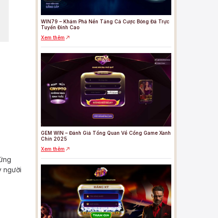
WIN79 – Khám Phá Nền Tảng Cá Cược Bóng Đá Trực
Tuyến Đỉnh Cao
Xem thêm
GEM WIN – Đánh Giá Tổng Quan Về Cổng Game Xanh
Chín 2025
Xem thêm
xứng
y người