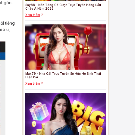
t góc..
Say88 – Nền Tảng Cá Cược Trực Tuyến Hàng Đầu
Châu Á Năm 2026
Xem thêm
ổi tiếng
 xỉu,
Max79 – Nhà Cái Trực Tuyến Sở Hữu Hệ Sinh Thái
Hiện Đại
Xem thêm