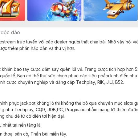
 độc đáo
stream trực tuyến với các dealer người thật chia bài. Nhờ vậy hội vi
 cược thêm phần hấp dẫn và thú vị hơn.
t khiến bao tay cược đắm say quên lối về. Trang cược tích hợp hơn 
 quốc tế. Bạn có thể thử sức chinh phục các siêu phẩm kinh điển như 
 sảnh cược chuyên nghiệp và đẳng cấp Techplay, RIK, JILI, B52.
hinh phục jackpot khổng lồ thì không thể bỏ qua chuyên mục slots 
ếng như Techplay, CQ9, JDB,PG, Pragmatic nhằm mang tới thiên đườ
g chủ đề từ cổ điển tới hiện đại.
hất tại nền tảng là:
 thoại sân cỏ, Thần bài miền tây.