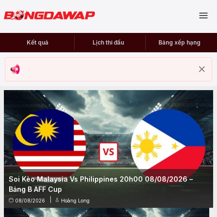
Kết quả
Lịch thi đấu
Bảng xếp hạng
Soi Kèo Malaysia Vs Philippines 20h00 08/08/2026 –
Bảng B AFF Cup
08/08/2026
Hoàng Long