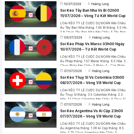
Uy: 0.98 • Cửa Anh: 0.88 Chọn Anh Tài Xỉu
10/07/2026
Hoàng Long
Tài 2.75 trái: 0.95 Xỉu 2.75 trái: 0.9 Chọn Tài
Soi Kèo Tây Ban Nha Vs Bỉ 02h00
Tỷ số chính xác 2–3 […]
11/07/2026 – Vòng Tứ Kết World Cup
LOẠI KÈO TỶ LỆ CƯỢC DỰ ĐOÁN Kèo Châu
Âu Tây Ban Nha thắng: 1.65 Bỉ thắng: 5.5 Hòa:
3.8 Chọn Tây Ban Nha Kèo Châu Á Tây Ban
Nha -0.75 • Cửa Tây Ban Nha: 0.8 • Cửa Bỉ:
09/07/2026
Hoàng Long
-0.95 Chọn Tây Ban Nha Tài Xỉu Tài 2.75 trái:
Soi Kèo Pháp Vs Maroc 03h00 Ngày
1.0 Xỉu 2.75 trái: 0.85 […]
10/07/2026 – Tứ Kết World Cup
LOẠI KÈO TỶ LỆ CƯỢC DỰ ĐOÁN Kèo Châu
Âu Pháp thắng: 1.57 Maroc thắng: 6.5 Hòa: 3.8
Chọn Pháp Kèo Châu Á Pháp -1 • Cửa Pháp:
-0.97 • Cửa Maroc: 0.83 Chọn Pháp Tài Xỉu
07/07/2026
Hoàng Long
Tài 2.5 trái: 1.0 Xỉu 2.5 trái: 0.85 Chọn Tài Tỷ
Soi Kèo Thụy Sĩ Vs Colombia 03h00
số chính xác 3–1 Dự đoán: 3–1 […]
08/07/2026 – Vòng 1/8 World Cup
LOẠI KÈO TỶ LỆ CƯỢC DỰ ĐOÁN Kèo Châu
Âu Thụy Sĩ thắng: 3.5 Colombia thắng: 2.3
Hòa: 3.1 Chọn Colombia Kèo Châu Á Thụy Sĩ
+0.25 • Cửa Thụy Sĩ: 0.9 • Cửa Colombia:
07/07/2026
Hoàng Long
0.95 Chọn Colombia Tài Xỉu Tài 2.25 trái:
Soi Kèo Argentina Vs Ai Cập 23h00
-0.95 Xỉu 2.25 trái: 0.8 Chọn Tài Tỷ số chính
07/07/2026 – Vòng 1/8 World Cup
xác 1–2 […]
LOẠI KÈO TỶ LỆ CƯỢC DỰ ĐOÁN Kèo Châu
Âu Argentina thắng: 1.38 Ai Cập thắng: 8.5
Hòa: 4.75 Chọn Argentina Kèo Châu Á