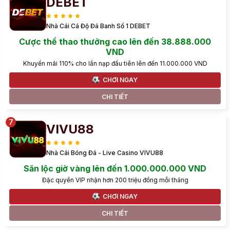
DEBET
Nhà Cái Cá Độ Đá Banh Số 1 DEBET
Cược thể thao thưởng cao lên đến 38.888.000
VND
Khuyến mãi 110% cho lần nạp đầu tiên lên đến 11.000.000 VND
CHƠI NGAY
CHI TIẾT
VIVU88
Nhà Cái Bóng Đá - Live Casino VIVU88
Săn lộc giờ vàng lên đến 1.000.000.000 VND
Đặc quyền VIP nhận hơn 200 triệu đồng mỗi tháng
CHƠI NGAY
CHI TIẾT