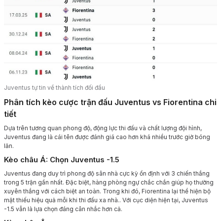
Juventus tự tin về thành tích đối đầu
Phân tích kèo cược trận đấu Juventus vs Fiorentina chi
tiết
Dựa trên tương quan phong độ, động lực thi đấu và chất lượng đội hình,
Juventus đang là cái tên được đánh giá cao hơn khá nhiều trước giờ bóng
lăn.
Kèo châu Á: Chọn Juventus -1.5
Juventus đang duy trì phong độ sân nhà cực kỳ ổn định với 3 chiến thắng
trong 5 trận gần nhất. Đặc biệt, hàng phòng ngự chắc chắn giúp họ thường
xuyên thắng với cách biệt an toàn. Trong khi đó, Fiorentina lại thể hiện bộ
mặt thiếu hiệu quả mỗi khi thi đấu xa nhà.. Với cục diện hiện tại, Juventus
-1.5 vẫn là lựa chọn đáng cân nhắc hơn cả.