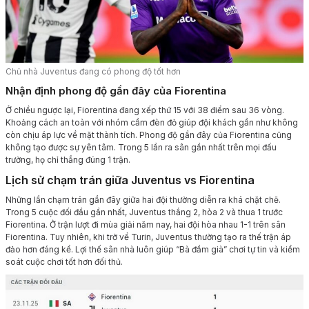
Chủ nhà Juventus đang có phong độ tốt hơn
Nhận định phong độ gần đây của Fiorentina
Ở chiều ngược lại, Fiorentina đang xếp thứ 15 với 38 điểm sau 36 vòng.
Khoảng cách an toàn với nhóm cầm đèn đỏ giúp đội khách gần như không
còn chịu áp lực về mặt thành tích. Phong độ gần đây của Fiorentina cũng
không tạo được sự yên tâm. Trong 5 lần ra sân gần nhất trên mọi đấu
trường, họ chỉ thắng đúng 1 trận.
Lịch sử chạm trán giữa Juventus vs Fiorentina
Những lần chạm trán gần đây giữa hai đội thường diễn ra khá chặt chẽ.
Trong 5 cuộc đối đầu gần nhất, Juventus thắng 2, hòa 2 và thua 1 trước
Fiorentina. Ở trận lượt đi mùa giải năm nay, hai đội hòa nhau 1-1 trên sân
Fiorentina. Tuy nhiên, khi trở về Turin, Juventus thường tạo ra thế trận áp
đảo hơn đáng kể. Lợi thế sân nhà luôn giúp “Bà đầm già” chơi tự tin và kiểm
soát cuộc chơi tốt hơn đối thủ.