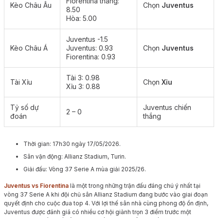
Fiorentina thắng:
Kèo Châu Âu
Chọn
Juventus
8.50
Hòa: 5.00
Juventus -1.5
Kèo Châu Á
Juventus: 0.93
Chọn
Juventus
Fiorentina: 0.93
Tài 3: 0.98
Tài Xỉu
Chọn
Xỉu
Xỉu 3: 0.88
Tỷ số dự
Juventus chiến
2 – 0
đoán
thắng
Thời gian: 17h30 ngày 17/05/2026.
Sân vận động: Allianz Stadium, Turin.
Giải đấu: Vòng 37 Serie A mùa giải 2025/26.
Juventus vs Fiorentina
là một trong những trận đấu đáng chú ý nhất tại
vòng 37 Serie A khi đội chủ sân Allianz Stadium đang bước vào giai đoạn
quyết định cho cuộc đua top 4. Với lợi thế sân nhà cùng phong độ ổn định,
Juventus được đánh giá có nhiều cơ hội giành trọn 3 điểm trước một