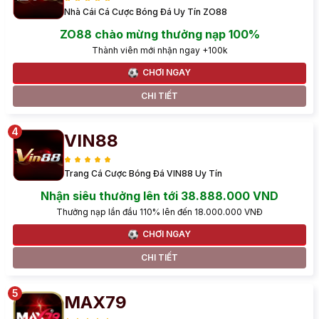
Nhà Cái Cá Cược Bóng Đá Uy Tín ZO88
ZO88 chào mừng thưởng nạp 100%
Thành viên mới nhận ngay +100k
CHƠI NGAY
CHI TIẾT
VIN88
Trang Cá Cược Bóng Đá VIN88 Uy Tín
Nhận siêu thưởng lên tới 38.888.000 VND
Thưởng nạp lần đầu 110% lên đến 18.000.000 VNĐ
CHƠI NGAY
CHI TIẾT
MAX79