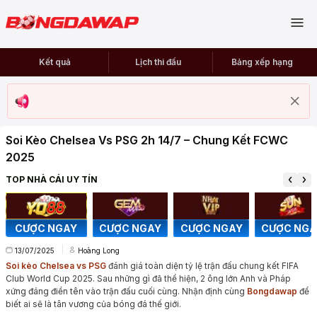
Kết quả
Lịch thi đấu
Bảng xếp hạng
Soi Kèo Chelsea Vs PSG 2h 14/7 – Chung Kết FCWC
2025
TOP NHÀ CÁI UY TÍN
CƯỢC NGAY
CƯỢC NGAY
CƯỢC NGAY
CƯỢC NGA
13/07/2025
Hoàng Long
Soi kèo Chelsea vs PSG
đánh giá toàn diện tỷ lệ trận đấu chung kết FIFA
Club World Cup 2025. Sau những gì đã thể hiện, 2 ông lớn Anh và Pháp
xứng đáng điền tên vào trận đấu cuối cùng. Nhận định cùng
Bongdawap
để
biết ai sẽ là tân vương của bóng đá thế giới.