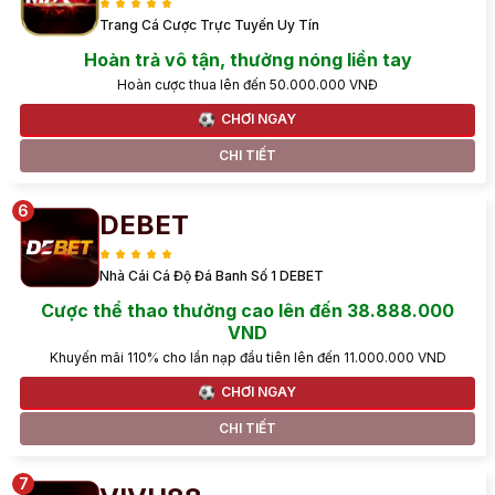
Trang Cá Cược Trực Tuyến Uy Tín
Hoàn trả vô tận, thưởng nóng liền tay
Hoàn cược thua lên đến 50.000.000 VNĐ
CHƠI NGAY
CHI TIẾT
DEBET
Nhà Cái Cá Độ Đá Banh Số 1 DEBET
Cược thể thao thưởng cao lên đến 38.888.000
VND
Khuyến mãi 110% cho lần nạp đầu tiên lên đến 11.000.000 VND
CHƠI NGAY
CHI TIẾT