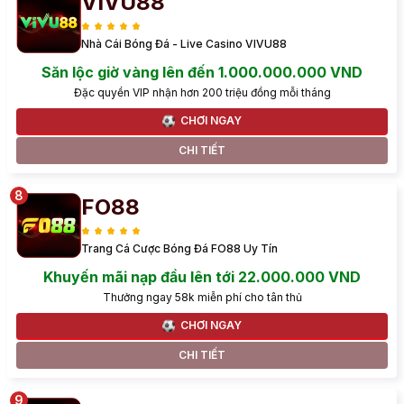
VIVU88
Nhà Cái Bóng Đá - Live Casino VIVU88
Săn lộc giờ vàng lên đến 1.000.000.000 VND
Đặc quyền VIP nhận hơn 200 triệu đồng mỗi tháng
CHƠI NGAY
CHI TIẾT
FO88
Trang Cá Cược Bóng Đá FO88 Uy Tín
Khuyến mãi nạp đầu lên tới 22.000.000 VND
Thưởng ngay 58k miễn phí cho tân thủ
CHƠI NGAY
CHI TIẾT