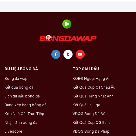
DỮ LIỆU BÓNG ĐÁ
TOP GIẢI ĐẤU
Bóng đá wap
KQBĐ Ngoại Hạng Anh
Kết quả bóng đá
Kết Quả Cup C1 Châu Âu
Lịch thi đấu bóng đá
Kết Quả Hạng Nhất Anh
Bảng xếp hạng bóng đá
Kết Quả La Liga
Kèo Nhà Cái Trực Tiếp
VĐQG Bóng Đá Đức
Nhận định bóng đá
Kết Quả Cup QG Italia
Livescore
VĐQG Bóng Đá Pháp