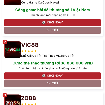
Cổng Game Cá Cược Haywin
Cổng game bài đổi thưởng số 1 Việt Nam
Thành viên mới nhận ngay +100k
CHƠI NGAY
CHI TIẾT
VIC88
Nhà Cái Uy Tín Thể Thao VIC88 Uy Tín
Cược thể thao thưởng tới 38.888.000 VND
Cược từng trận vui từng bàn - Thưởng nóng 15 triệu
CHƠI NGAY
CHI TIẾT
ZO88