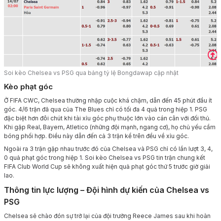
Soi kèo Chelsea vs PSG qua bảng tỷ lệ Bongdawap cập nhật
Kèo phạt góc
Ở FIFA CWC, Chelsea thường nhập cuộc khá chậm, dẫn đến 45 phút đầu ít
góc. 4/6 trận đã qua của The Blues chỉ có tối đa 4 quả trong hiệp 1. PSG
đặc biệt hơn đôi chút khi tài xỉu góc phụ thuộc lớn vào cán cân với đối thủ.
Khi gặp Real, Bayern, Atletico (những đội mạnh, ngang cơ), họ chủ yếu cầm
bóng phối hợp. Điều này dẫn đến cả 3 trận kể trên đều về xỉu góc.
Ngoài ra 3 trận gặp nhau trước đó của Chelsea và PSG chỉ có lần lượt 3, 4,
0 quả phạt góc trong hiệp 1. Soi kèo Chelsea vs PSG tin trận chung kết
FIFA Club World Cup sẽ không xuất hiện quả phạt góc thứ 5 trước giờ giải
lao.
Thông tin lực lượng – Đội hình dự kiến của Chelsea vs
PSG
Chelsea sẽ chào đón sự trở lại của đội trưởng Reece James sau khi hoàn