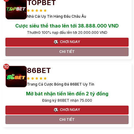
TOPBET
Nhà Cái Uy Tín Hàng Đầu Châu Âu
Cược siêu thể thao lên tới 38.888.000 VND
ThưởnG 100% nạp đầu lên tới 20.000.000 VND
CHƠI NGAY
CHI TIẾT
86BET
Trang Cá Cược Bóng Đá 86BET Uy Tín
Mở bát nhận tiền lên đến 2 tỷ đồng
Đăng ký 86BET nhận 75.000
CHƠI NGAY
CHI TIẾT