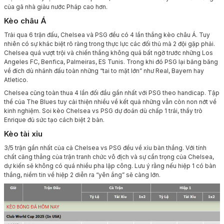
của gã nhà giàu nước Pháp cao hơn.
Kèo châu Á
Trải qua 6 trận đấu, Chelsea và PSG đều có 4 lần thắng kèo châu Á. Tuy
nhiên có sự khác biệt rõ ràng trong thực lực các đối thủ mà 2 đội gặp phải.
Chelsea quá vượt trội và chiến thắng không quá bất ngờ trước những Los
Angeles FC, Benfica, Palmeiras, ES Tunis. Trong khi đó PSG lại băng băng
về đích dù nhánh đấu toàn những “tai to mặt lớn” như Real, Bayern hay
Atletico.
Chelsea cũng toàn thua 4 lần đối đầu gần nhất với PSG theo handicap. Tập
thể của The Blues tuy cải thiện nhiều về kết quả những vẫn còn non nớt về
kinh nghiệm. Soi kèo Chelsea vs PSG dự đoán dù chấp 1 trái, thầy trò
Enrique đủ sức tạo cách biệt 2 bàn.
Kèo tài xỉu
3/5 trận gần nhất của cả Chelsea vs PSG đều về xỉu bàn thắng. Với tính
chất căng thẳng của trận tranh chức vô địch và sự cẩn trọng của Chelsea,
dự kiến sẽ không có quá nhiều pha lập công. Lưu ý rằng nếu hiệp 1 có bàn
thắng, niềm tin về hiệp 2 diễn ra “yên ắng” sẽ càng lớn.