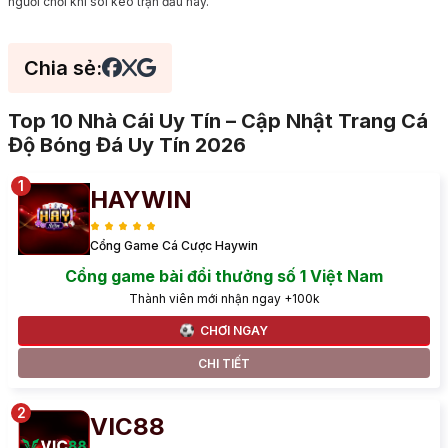
người chơi khi soi kèo trận đấu này.
Chia sẻ:
Top 10 Nhà Cái Uy Tín – Cập Nhật Trang Cá
Độ Bóng Đá Uy Tín 2026
HAYWIN
Cổng Game Cá Cược Haywin
Cổng game bài đổi thưởng số 1 Việt Nam
Thành viên mới nhận ngay +100k
CHƠI NGAY
CHI TIẾT
VIC88