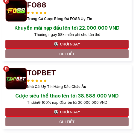
FO88
Trang Cá Cược Bóng Đá FO88 Uy Tín
Khuyến mãi nạp đầu lên tới 22.000.000 VND
Thưởng ngay 58k miễn phí cho tân thủ
CHƠI NGAY
CHI TIẾT
TOPBET
Nhà Cái Uy Tín Hàng Đầu Châu Âu
Cược siêu thể thao lên tới 38.888.000 VND
ThưởnG 100% nạp đầu lên tới 20.000.000 VND
CHƠI NGAY
CHI TIẾT