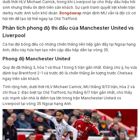
dưới thời HLV Michael Carrick, trong khi Liverpool lại cho thấy dấu hiệu hồi
sinh nhưng thiếu ổn định trên sân khách. Sự cạnh tranh quyết liệt khiến trận
derby nước Anh luôn khó đoán.
Bongdawap
nhận định MU vẫn là đội có cơ
hội lớn để tạo lợi thế ngay tại Old Trafford.
Phân tích phong độ thi đấu của Manchester United vs
Liverpool
Cả hai đội bóng đều có những chiến thắng liên tiếp gần đây tại Ngoại hạng
Anh, điều này hứa hẹn tạo nên cặp đấu hấp dẫn tại vòng 35.
Phong độ Manchester United
Quỷ đỏ đã thắng 3, hòa 1 và thua 1 trong 5 trận gần nhất. Đáng chú ý, họ vừa
đánh bại Brentford 2-1 và trước đó là chiến thắng ấn tượng trước Chelsea
ngay trên sân khách.
Tính rộng hơn, dưới thời HLV Michael Carrick, MU thắng 9/13 trận, hòa 2 và
chỉ thua 2. Đặc biệt tại Old Trafford, họ thắng 6/7 trận gần nhất, cho thấy
sức mạnh sân nhà là điểm tựa lớn trong trận Manchester United vs
Liverpool tại vòng 35 Ngoại hạng Anh.