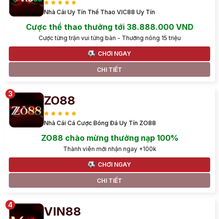
Nhà Cái Uy Tín Thể Thao VIC88 Uy Tín
Cược thể thao thưởng tới 38.888.000 VND
Cược từng trận vui từng bàn - Thưởng nóng 15 triệu
CHƠI NGAY
CHI TIẾT
ZO88
Nhà Cái Cá Cược Bóng Đá Uy Tín ZO88
ZO88 chào mừng thưởng nạp 100%
Thành viên mới nhận ngay +100k
CHƠI NGAY
CHI TIẾT
VIN88