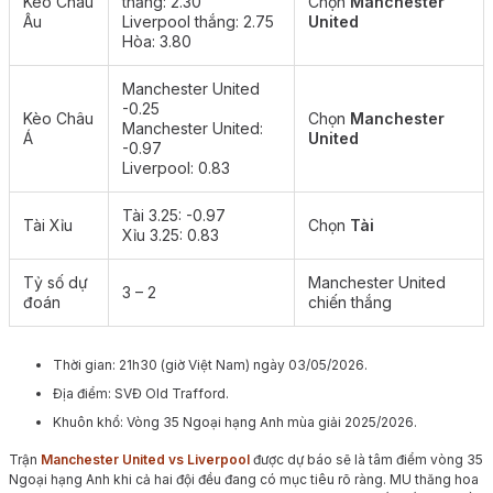
Kèo Châu
thắng: 2.30
Chọn
Manchester
Âu
Liverpool thắng: 2.75
United
Hòa: 3.80
Manchester United
-0.25
Kèo Châu
Chọn
Manchester
Manchester United:
Á
United
-0.97
Liverpool: 0.83
Tài 3.25: -0.97
Tài Xỉu
Chọn
Tài
Xỉu 3.25: 0.83
Tỷ số dự
Manchester United
3 – 2
đoán
chiến thắng
Thời gian: 21h30 (giờ Việt Nam) ngày 03/05/2026.
Địa điểm: SVĐ Old Trafford.
Khuôn khổ: Vòng 35 Ngoại hạng Anh mùa giải 2025/2026.
Trận
Manchester United vs Liverpool
được dự báo sẽ là tâm điểm vòng 35
Ngoại hạng Anh khi cả hai đội đều đang có mục tiêu rõ ràng. MU thăng hoa