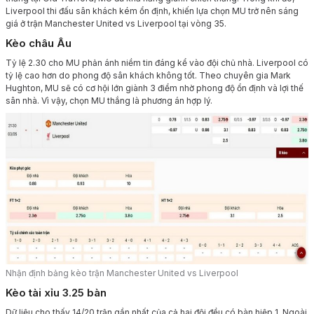
Liverpool thi đấu sân khách kém ổn định, khiến lựa chọn MU trở nên sáng
giá ở trận Manchester United vs Liverpool tại vòng 35.
Kèo châu Âu
Tỷ lệ 2.30 cho MU phản ánh niềm tin đáng kể vào đội chủ nhà. Liverpool có
tỷ lệ cao hơn do phong độ sân khách không tốt. Theo chuyên gia Mark
Hughton, MU sẽ có cơ hội lớn giành 3 điểm nhờ phong độ ổn định và lợi thế
sân nhà. Vì vậy, chọn MU thắng là phương án hợp lý.
Nhận định bảng kèo trận Manchester United vs Liverpool
Kèo tài xỉu 3.25 bàn
Dữ liệu cho thấy 14/20 trận gần nhất của cả hai đội đều có bàn hiệp 1. Ngoài