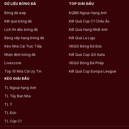
DỮ LIỆU BÓNG ĐÁ
TOP GIẢI ĐẤU
Bóng đá wap
KQBĐ Ngoại Hạng Anh
Kết quả bóng đá
Kết Quả Cup C1 Châu Âu
Lịch thi đấu bóng đá
Kết Quả Hạng Nhất Anh
Bảng xếp hạng bóng đá
Kết Quả La Liga
Kèo Nhà Cái Trực Tiếp
VĐQG Bóng Đá Đức
Nhận định bóng đá
Kết Quả Cup QG Italia
Livescore
VĐQG Bóng Đá Pháp
Top 10 Nhà Cái Uy Tín
Kết Quả Cup Europa League
KÈO GIẢI ĐẤU
TL Ngoại hạng Anh
TL Tây Ban Nha
TL Ý
TL Đức
TL Cúp C1