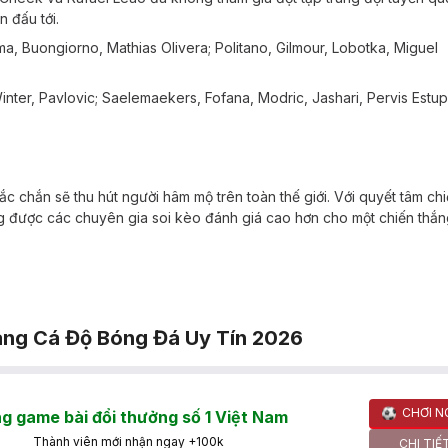
n đấu tới.
ma, Buongiorno, Mathias Olivera; Politano, Gilmour, Lobotka, Miguel
nter, Pavlovic; Saelemaekers, Fofana, Modric, Jashari, Pervis Estup
ắc chắn sẽ thu hút người hâm mộ trên toàn thế giới. Với quyết tâm ch
ang được các chuyên gia soi kèo đánh giá cao hơn cho một chiến thắn
rang Cá Độ Bóng Đá Uy Tín 2026
CHƠI N
g game bài đổi thưởng số 1 Việt Nam
Thành viên mới nhận ngay +100k
CHI TIẾ