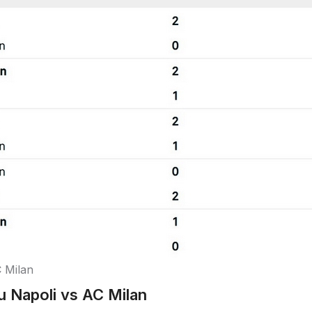
C Milan
u Napoli vs AC Milan