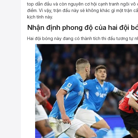
top dẫn đầu và còn nguyên cơ hội cạnh tranh ngôi vô đ
điểm. Vì vậy, trận đấu này sẽ không khác gì một trận 
kịch tính này.
Nhận định phong độ của hai đội b
Hai đội bóng này đang có thành tích thi đấu tương tự