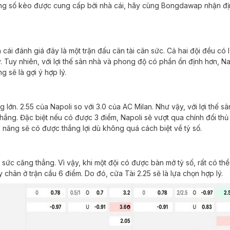
thông số kèo được cung cấp bởi nhà cái, hãy cùng Bongdawap nhận đ
cái đánh giá đây là một trận đấu cân tài cân sức. Cả hai đội đều có 
. Tuy nhiên, với lợi thế sân nhà và phong độ có phần ổn định hơn, Na
g sẽ là gợi ý hợp lý.
lớn. 2.55 của Napoli so với 3.0 của AC Milan. Như vậy, với lợi thế sâ
hắng. Đặc biệt nếu có được 3 điểm, Napoli sẽ vượt qua chính đối thủ
 năng sẽ có được thắng lợi dù không quá cách biệt về tỷ số.
sức căng thẳng. Vì vậy, khi một đội có được bàn mở tỷ số, rất có thể
 chân ở trận cầu 6 điểm. Do đó, cửa Tài 2.25 sẽ là lựa chọn hợp lý.