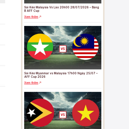
Soi Kèo Malaysia Vs Lào 20h00 28/07/2026 – Bảng
B AFF Cup
Xem thêm
Soi Kèo Myanmar vs Malaysia 17h00 Ngày 25/07 –
AFF Cup 2026
Xem thêm