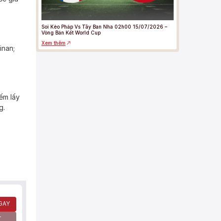
Soi Kèo Pháp Vs Tây Ban Nha 02h00 15/07/2026 –
Vòng Bán Kết World Cup
Xem thêm
inan;
iếm lấy
g.
GAY
T