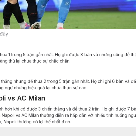
 đây
thua 1 trong 5 trận gần nhất. Họ ghi được 8 bàn và nhưng cũng để th
àng thủ lại chưa thực sự chắc chắn.
thắng nhưng để thua 2 trong 5 trận gần nhất. Họ chỉ ghi 6 bàn và đ
ng ngự nhưng hiệu quả lại chưa thực sự cao.
oli vs AC Milan
nh hơn khi có được 3 chiến thắng và để thua 2 trận. Họ ghi được 7 b
a Napoli vs AC Milan thường diễn ra hấp dẫn với nhiều tình huống ngu
 Napoli thường có lợi thế nhất định.