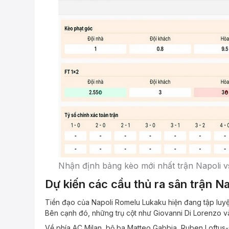
Nhận định bảng kèo mới nhất trận Napoli v
Dự kiến các cầu thủ ra sân trận Na
Tiền đạo của Napoli Romelu Lukaku hiện đang tập luyện
Bên cạnh đó, những trụ cột như Giovanni Di Lorenzo và
Về phía AC Milan, bộ ba Matteo Gabbia, Ruben Loftus-