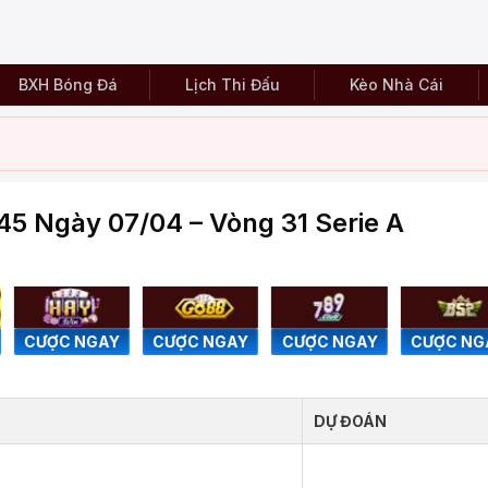
BXH Bóng Đá
Lịch Thi Đấu
Kèo Nhà Cái
VĐQG Bỉ
45 Ngày 07/04 – Vòng 31 Serie A
01:45
8/8/2026
Club Brugge
Ko
CƯỢC NGAY
CƯỢC NGAY
CƯỢC NGAY
CƯỢC NG
Dự đoán đội chiến thắng
Chủ
Hòa
K
DỰ ĐOÁN