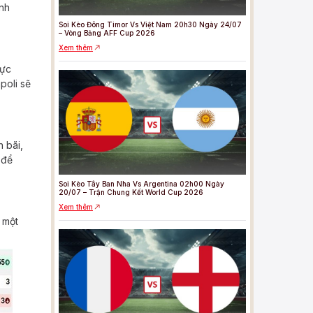
ịnh
Soi Kèo Đông Timor Vs Việt Nam 20h30 Ngày 24/07
– Vòng Bảng AFF Cup 2026
Xem thêm
lực
poli sẽ
n bãi,
 để
Soi Kèo Tây Ban Nha Vs Argentina 02h00 Ngày
20/07 – Trận Chung Kết World Cup 2026
Xem thêm
 một